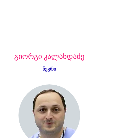
ᲒᲘᲝᲠᲒᲘ ᲙᲐᲚᲐᲜᲓᲐᲫᲔ
წევრი