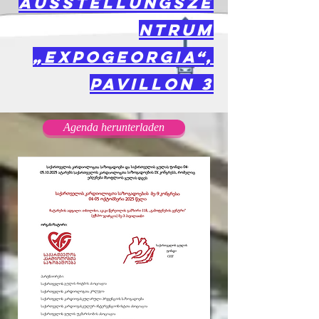
Ausstellungsze
ntrum
„ExpoGeorgia“,
Pavillon 3
Agenda herunterladen