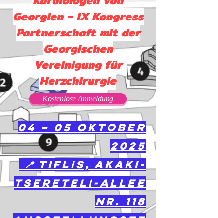
Kardiologen von
Georgien – IX Kongress
Partnerschaft mit der
Georgischen
Vereinigung für
Herzchirurgie
Kostenlose Anmeldung
04 – 05 Oktober
2025
📍 Tiflis, Akaki-
Tsereteli-Allee
Nr. 118