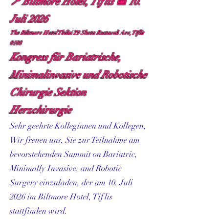
📍 Biltmore Hotel, Tiflis 📅 10.
Juli 2026
The Biltmore Hotel Tbilisi 29 Shota Rustaveli Ave, Tiflis
0108
Kongress für Bariatrische,
Minimalinvasive und Robotische
Chirurgie Sektion
Herzchirurgie
Sehr geehrte Kolleginnen und Kollegen,
Wir freuen uns, Sie zur Teilnahme am
bevorstehenden Summit on Bariatric,
Minimally Invasive, and Robotic
Surgery einzuladen, der am 10. Juli
2026 im Biltmore Hotel, Tiflis
stattfinden wird.