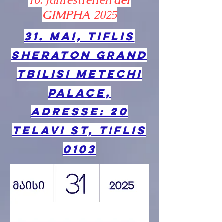
10. Jahrestreffen
der
GIMPHA
2025
31. Mai, Tiflis
Sheraton Grand
Tbilisi Metechi
Palace,
Adresse: 20
Telavi St, Tiflis
0103